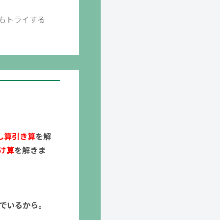
もトライする
し算引き算
を解
け算
を解きま
でいるから。