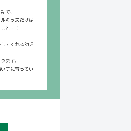
お話で、
カルキッズだけは
」
ことも！
感してくれる幼児
つきます。
強い子に育ってい