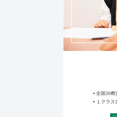
▪全国30
▪１クラス