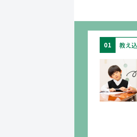
01
教え