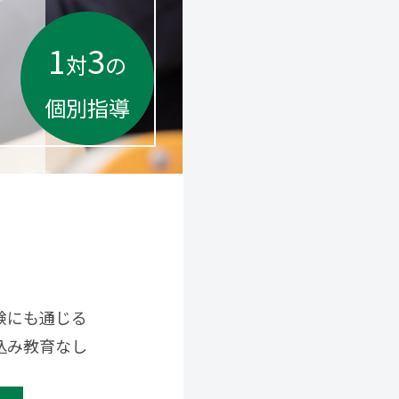
1
3
対
の
個別指導
験にも通じる
め込み教育なし