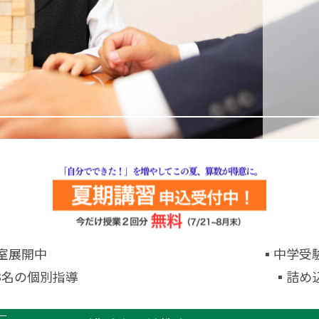
教室展開中
▪中学受
3名の個別指導
⁨▪詰