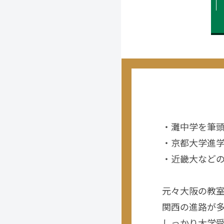
・灘中学を筆
・京都大学進
・近畿大など
元々大阪の教
関西の進路が
しっかり大学