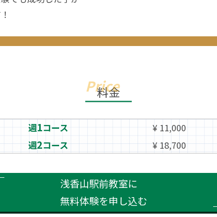
す！
料金
1
週
コース
¥ 11,000
2
週
コース
¥ 18,700
浅香山駅前教室に
無料体験を申し込む