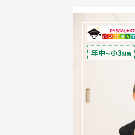
年中
小3
〜
対象