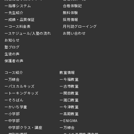
ー指導システム
合格体験記
ー先生紹介
無料体験
ー成績・品質保証
採用情報
ーコース料金表
月刊誌グローイング
ースケジュール/入塾の流れ
お問い合わせ
お知らせ
塾ブログ
生徒の声
保護者の声
コース紹介
教室情報
ー万緑会
ー今福教室
ーパスカルキッズ
ー古市教室
ートーキングキッズ
ー関目教室
ーそろばん
ー諸口教室
ーかいち学童
ー今津教室
ー小学部
ー高殿教室
ー中学部
ーENIGMA
中学部クラス・講座
ー万緑会