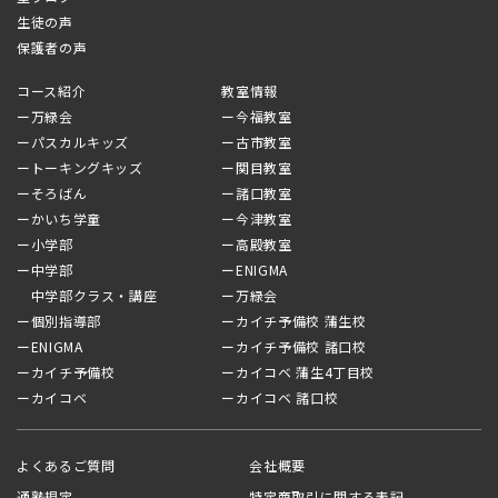
生徒の声
保護者の声
コース紹介
教室情報
ー万緑会
ー今福教室
ーパスカルキッズ
ー古市教室
ートーキングキッズ
ー関目教室
ーそろばん
ー諸口教室
ーかいち学童
ー今津教室
ー小学部
ー高殿教室
ー中学部
ーENIGMA
中学部クラス・講座
ー万緑会
ー個別指導部
ーカイチ予備校 蒲生校
ーENIGMA
ーカイチ予備校 諸口校
ーカイチ予備校
ーカイコベ 蒲生4丁目校
ーカイコベ
ーカイコベ 諸口校
よくあるご質問
会社概要
通塾規定
特定商取引に関する表記