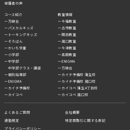
保護者の声
コース紹介
教室情報
ー万緑会
ー今福教室
ーパスカルキッズ
ー古市教室
ートーキングキッズ
ー関目教室
ーそろばん
ー諸口教室
ーかいち学童
ー今津教室
ー小学部
ー高殿教室
ー中学部
ーENIGMA
中学部クラス・講座
ー万緑会
ー個別指導部
ーカイチ予備校 蒲生校
ーENIGMA
ーカイチ予備校 諸口校
ーカイチ予備校
ーカイコベ 蒲生4丁目校
ーカイコベ
ーカイコベ 諸口校
よくあるご質問
会社概要
通塾規定
特定商取引に関する表記
プライバシーポリシー