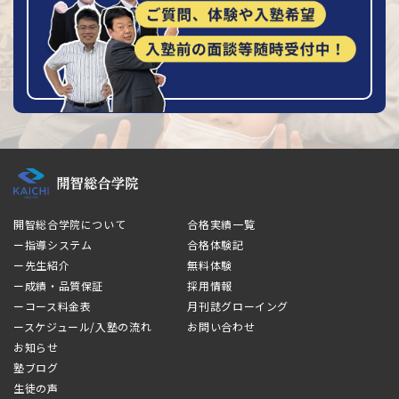
開智総合学院について
合格実績一覧
ー指導システム
合格体験記
ー先生紹介
無料体験
ー成績・品質保証
採用情報
ーコース料金表
月刊誌グローイング
ースケジュール/入塾の流れ
お問い合わせ
お知らせ
塾ブログ
生徒の声