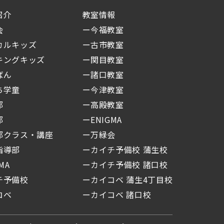
紹介
教室情報
万緑会
ー今福教室
カルキッズ
ー古市教室
キングキッズ
ー関目教室
ばん
ー諸口教室
ち学童
ー今津教室
部
ー高殿教室
部
ーENIGMA
クラス・講座
ー万緑会
指導部
ーカイチ予備校 蒲生校
MA
ーカイチ予備校 諸口校
チ予備校
ーカイコベ 蒲生4丁目校
カイコベ
ーカイコベ 諸口校