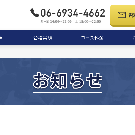
資
声
合格実績
コース料金