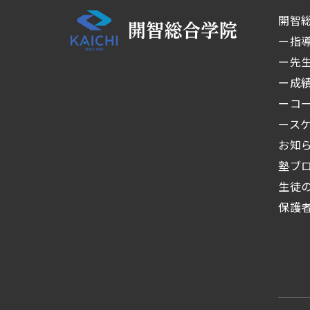
開智
ー指
ー先
ー成
ーコ
ース
お知
塾ブ
生徒
保護