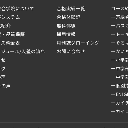
総合学院について
合格実績一覧
コース
導システム
合格体験記
ー
生紹介
無料体験
ーパス
績・品質保証
採用情報
ートー
ース料金表
月刊誌グローイング
ーそろ
ケジュール/入塾の流れ
お問い合わせ
ーかい
らせ
ー小学
ログ
ー中学
の声
中学部
者の声
ー個別
ーENIG
ーカイ
ー