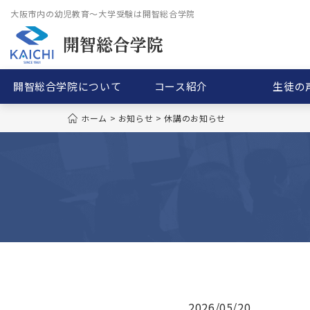
大阪市内の幼児教育〜大学受験は開智総合学院
開智総合学院について
コース紹介
生徒の
ホーム
>
お知らせ
>
休講のお知らせ
2026/05/20