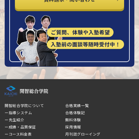
開智総合学院について
合格実績一覧
ー指導システム
合格体験記
ー先生紹介
無料体験
ー成績・品質保証
採用情報
ーコース料金表
月刊誌グローイング