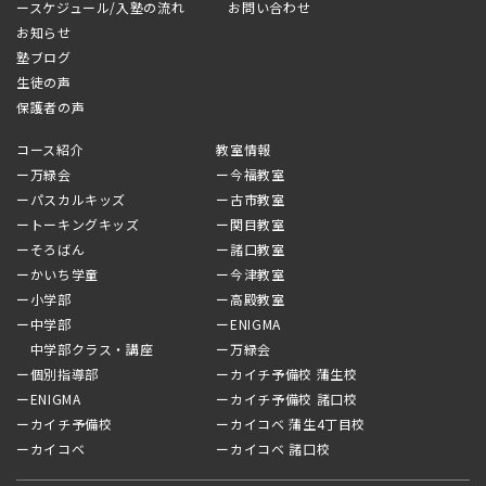
ースケジュール/入塾の流れ
お問い合わせ
お知らせ
塾ブログ
生徒の声
保護者の声
コース紹介
教室情報
ー万緑会
ー今福教室
ーパスカルキッズ
ー古市教室
ートーキングキッズ
ー関目教室
ーそろばん
ー諸口教室
ーかいち学童
ー今津教室
ー小学部
ー高殿教室
ー中学部
ーENIGMA
中学部クラス・講座
ー万緑会
ー個別指導部
ーカイチ予備校 蒲生校
ーENIGMA
ーカイチ予備校 諸口校
ーカイチ予備校
ーカイコベ 蒲生4丁目校
ーカイコベ
ーカイコベ 諸口校